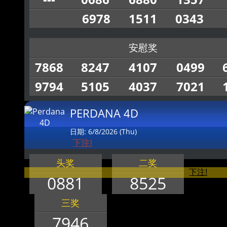
6978
1511
0343
安慰奖
7868
8247
4107
0499
9794
5105
4037
7021
PERDANA 4D
日期: 6/8/2026 (Thu)
下注!
头奖
二奖
下注!
0881
8525
三奖
7946