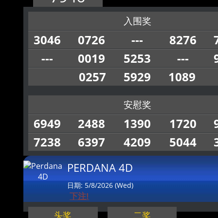
入围奖
3046
0726
---
8276
---
0019
5253
---
0257
5929
1089
安慰奖
6949
2488
1390
1720
7238
6397
4209
5044
PERDANA 4D
日期: 5/8/2026 (Wed)
下注!
头奖
二奖