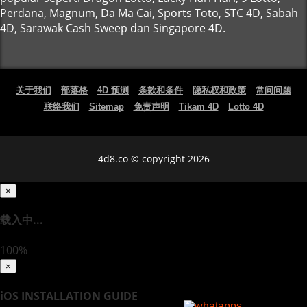
Perdana, Magnum, Da Ma Cai, Sports Toto, STC 4D, Sabah
4D, Sarawak Cash Sweep dan Singapore 4D.
关于我们
部落格
4D 预测
条款和条件
隐私权和政策
常问问题
联络我们
Sitemap
免责声明
Tikam 4D
Lotto 4D
4d8.co © copyright 2026
×
载入中...
100%
×
iOS INSTALLATION GUIDE