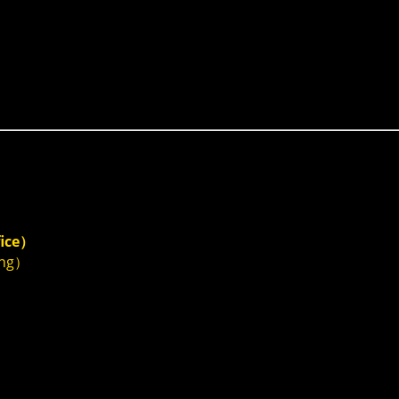
ice）
ing）