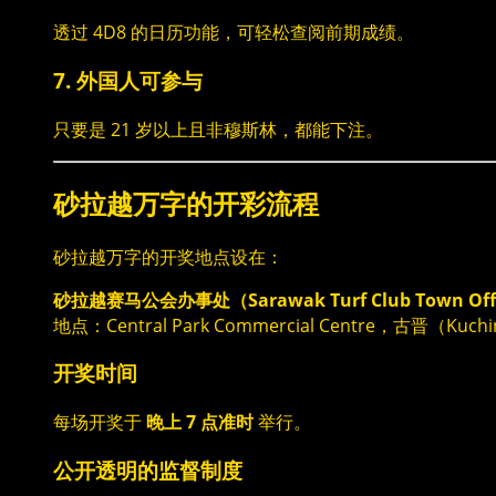
透过 4D8 的日历功能，可轻松查阅前期成绩。
7. 外国人可参与
只要是 21 岁以上且非穆斯林，都能下注。
砂拉越万字的开彩流程
砂拉越万字的开奖地点设在：
砂拉越赛马公会办事处（Sarawak Turf Club Town Off
地点：Central Park Commercial Centre，古晋（Kuch
开奖时间
每场开奖于
晚上 7 点准时
举行。
公开透明的监督制度