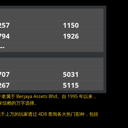
257
1150
794
1926
--
707
5031
267
5115
于 Berjaya Assets Bhd。自 1995 年以来，
家信赖的万字选择。
千上万的玩家透过 4D8 查阅各大热门彩种，包括