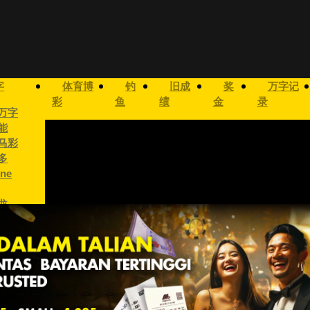
字
体育博
钓
旧成
奖
万字记
彩
鱼
绩
金
录
万字
能
马彩
多
ine
龙