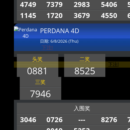
4749
7379
2983
5406
1145
1720
3679
4550
PERDANA 4D
日期: 6/8/2026 (Thu)
下注!
头奖
二奖
下注!
0881
8525
三奖
7946
入围奖
3046
0726
---
8276