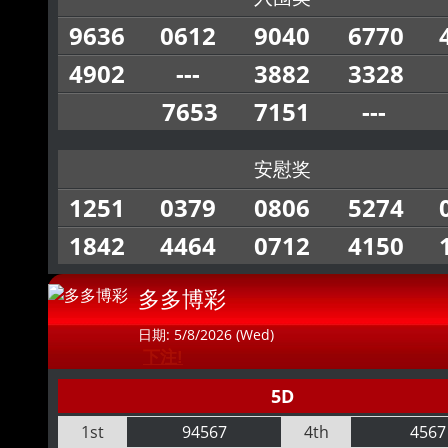
9636
0612
9040
6770
4902
---
3882
3328
7653
7151
---
安慰奖
1251
0379
0806
5274
1842
4464
0712
4150
多多博彩
日期: 5/8/2026 (Wed)
下注!
5D
1st
94567
4th
4567