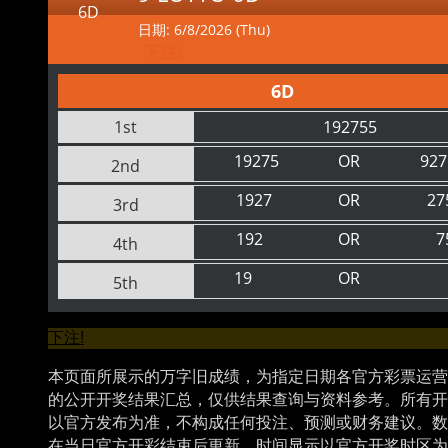
日期: 6/8/2026 (Thu)
下注!
6D
1st
192755
19275
OR
927
2nd
1927
OR
27
3rd
192
OR
7
4th
19
OR
5th
下注!
本页面所展示的万字旧成绩，为指定日期各官方彩票运营
的公开开奖结果汇总，仅供结果查询与资料参考。所有开
以官方发布为准，不构成任何投注、预测或财务建议。数
在当日官方开彩结束后更新，时间显示以官方开奖时区为