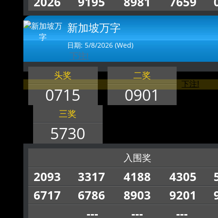
2026
9195
8981
7659
新加坡万字
日期: 5/8/2026 (Wed)
下注!
头奖
二奖
下注!
0715
0901
三奖
5730
入围奖
2093
3317
4188
4305
6717
6786
8903
9201
---
---
---