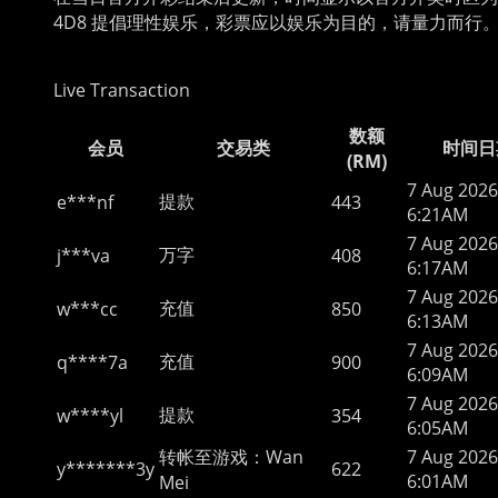
4D8 提倡理性娱乐，彩票应以娱乐为目的，请量力而行
Live Transaction
数额
会员
交易类
时间日
(RM)
7 Aug 2026
提款
e***nf
443
6:21AM
7 Aug 2026
万字
j***va
408
6:17AM
7 Aug 2026
充值
w***cc
850
6:13AM
7 Aug 2026
充值
q****7a
900
6:09AM
7 Aug 2026
提款
w****yl
354
6:05AM
转帐至游戏：Wan
7 Aug 2026
y*******3y
622
6:01AM
Mei