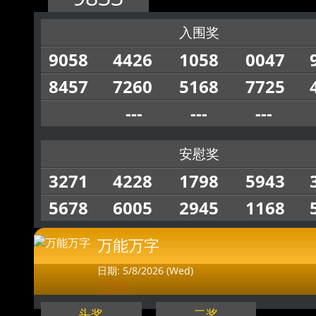
入围奖
9058
4426
1058
0047
8457
7260
5168
7725
---
---
---
安慰奖
3271
4228
1798
5943
5678
6005
2945
1168
万能万字
日期: 5/8/2026 (Wed)
下注!
头奖
二奖