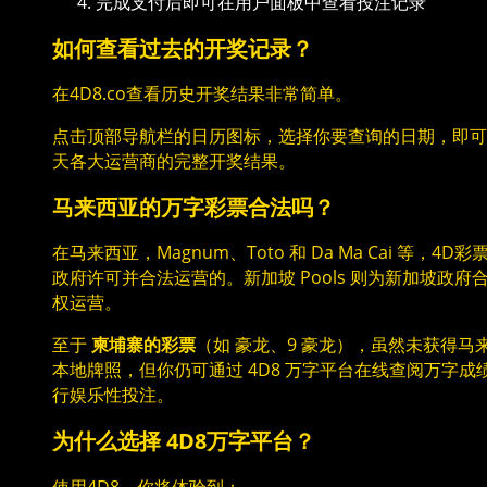
完成支付后即可在用户面板中查看投注记录
如何查看过去的开奖记录？
在4D8.co查看历史开奖结果非常简单。
点击顶部导航栏的日历图标，选择你要查询的日期，即可
天各大运营商的完整开奖结果。
马来西亚的万字彩票合法吗？
在马来西亚，Magnum、Toto 和 Da Ma Cai 等，4D彩
政府许可并合法运营的。新加坡 Pools 则为新加坡政府
权运营。
至于
柬埔寨的彩票
（如 豪龙、9 豪龙），虽然未获得马
本地牌照，但你仍可通过 4D8 万字平台在线查阅万字成
行娱乐性投注。
为什么选择 4D8万字平台？
使用4D8，你将体验到：