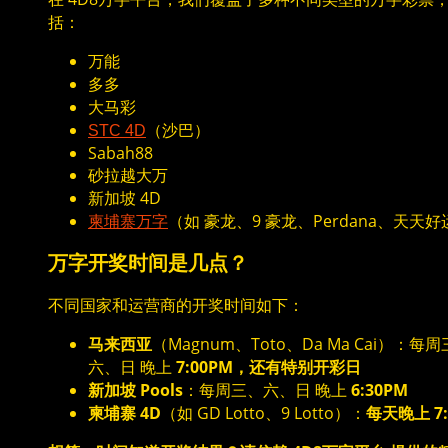
括：
万能
多多
大马彩
（沙巴）
STC 4D
Sabah88
砂拉越大万
新加坡 4D
（如 豪龙、9 豪龙、Perdana、天天好
柬埔寨万字
万字开奖时间是几点？
不同国家和运营商的开奖时间如下：
马来西亚
（Magnum、Toto、Da Ma Cai）：每
六、日 晚上
7:00PM，还有特别开彩日
新加坡 Pools
：每周三、六、日 晚上
6:30PM
柬埔寨 4D
（如 GD Lotto、9 Lotto）：
每天晚上 7: