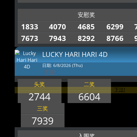
安慰奖
1833
4070
4685
6299
7673
7943
8292
8766
LUCKY HARI HARI 4D
日期: 6/8/2026 (Thu)
下注!
头奖
二奖
下注!
2744
6604
三奖
7939
入围奖