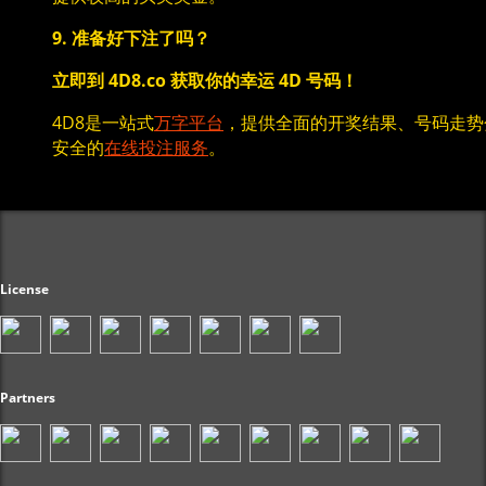
9. 准备好下注了吗？
立即到 4D8.co 获取你的幸运 4D 号码！
4D8是一站式
，提供全面的开奖结果、号码走势
万字平台
安全的
。
在线投注服务
License
Partners