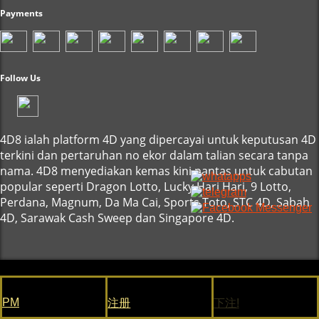
Payments
Follow Us
4D8 ialah platform 4D yang dipercayai untuk keputusan 4D
terkini dan pertaruhan no ekor dalam talian secara tanpa
nama. 4D8 menyediakan kemas kini pantas untuk cabutan
popular seperti Dragon Lotto, Lucky Hari Hari, 9 Lotto,
Perdana, Magnum, Da Ma Cai, Sports Toto, STC 4D, Sabah
4D, Sarawak Cash Sweep dan Singapore 4D.
关于我们
部落格
4D 预测
条款和条件
隐私权和政策
常问问题
联络我们
Sitemap
免责声明
Tikam 4D
Lotto 4D
PM
注册
下注!