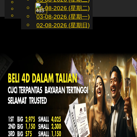
English
04-08-2026 (星期二)
CN
Toggle
Chinese
Malay
03-08-2026 (星期一)
navigation
02-08-2026 (星期日)