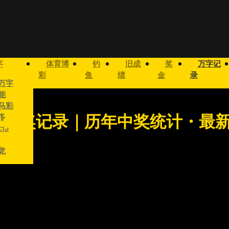
字
体育博
钓
旧成
奖
万字记
彩
鱼
绩
金
录
万字
能
马彩
D历史开奖记录｜历年中奖统计・最
多
ine
龙