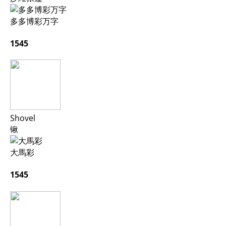
多多博彩万字
1545
Shovel
锹
大馬彩
1545