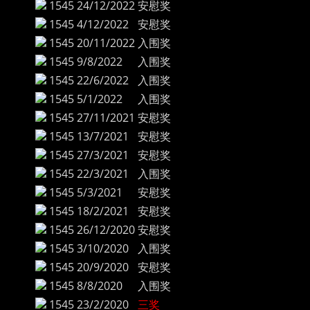
1545
24/12/2022
安慰奖
1545
4/12/2022
安慰奖
1545
20/11/2022
入围奖
1545
9/8/2022
入围奖
1545
22/6/2022
入围奖
1545
5/1/2022
入围奖
1545
27/11/2021
安慰奖
1545
13/7/2021
安慰奖
1545
27/3/2021
安慰奖
1545
22/3/2021
入围奖
1545
5/3/2021
安慰奖
1545
18/2/2021
安慰奖
1545
26/12/2020
安慰奖
1545
3/10/2020
入围奖
1545
20/9/2020
安慰奖
1545
8/8/2020
入围奖
1545
23/2/2020
三奖