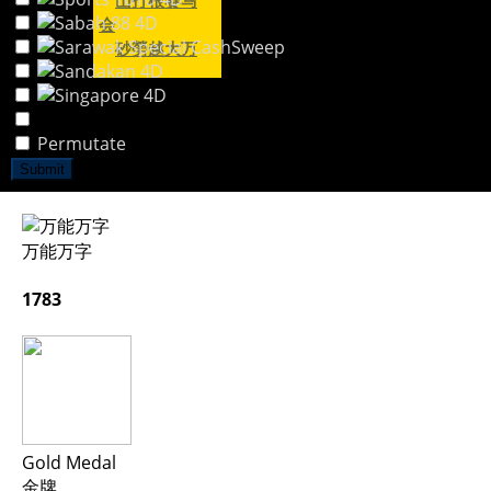
山打根赛马
会
砂勞越大万
Permutate
Submit
万能万字
1783
Gold Medal
金牌