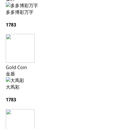
多多博彩万字
1783
Gold Coin
金盾
大馬彩
1783