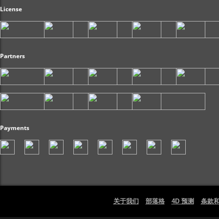
License
Partners
Payments
关于我们
部落格
4D 预测
条款