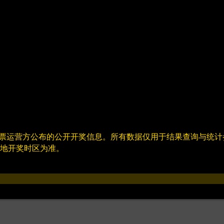
方彩票运营方公布的公开开奖信息。所有数据仅用于结果查询与统
地开奖时区为准。
。