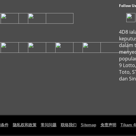
Follow U
4D8 ial
keputus
dalam t
menyed
popular
9 Lotto
Toto, 
dan Si
和条件
隐私权和政策
常问问题
联络我们
Sitemap
免责声明
Tikam 4