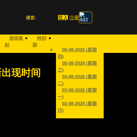
语言:
登入
注册
游戏规
特别
则
期
06-08-2026 (星期
四)
05-08-2026 (星期
新出现时间
三)
04-08-2026 (星期
二)
03-08-2026 (星期
一)
02-08-2026 (星期
日)