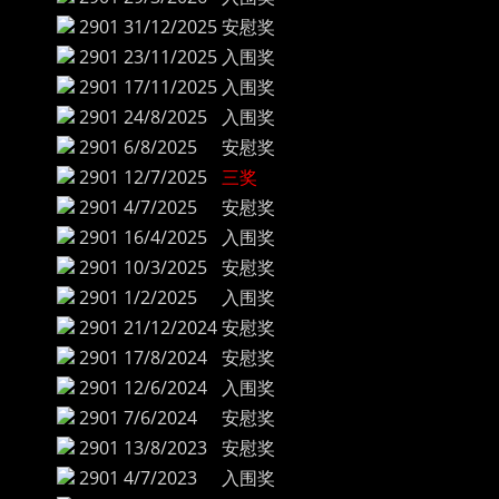
2901
31/12/2025
安慰奖
2901
23/11/2025
入围奖
2901
17/11/2025
入围奖
2901
24/8/2025
入围奖
2901
6/8/2025
安慰奖
2901
12/7/2025
三奖
2901
4/7/2025
安慰奖
2901
16/4/2025
入围奖
2901
10/3/2025
安慰奖
2901
1/2/2025
入围奖
2901
21/12/2024
安慰奖
2901
17/8/2024
安慰奖
2901
12/6/2024
入围奖
2901
7/6/2024
安慰奖
2901
13/8/2023
安慰奖
2901
4/7/2023
入围奖