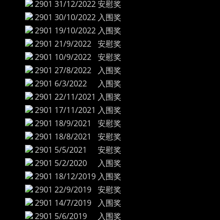
2901
31/12/2022
安慰奖
2901
30/10/2022
入围奖
2901
19/10/2022
入围奖
2901
21/9/2022
安慰奖
2901
10/9/2022
安慰奖
2901
27/8/2022
入围奖
2901
6/3/2022
入围奖
2901
22/11/2021
入围奖
2901
17/11/2021
入围奖
2901
18/9/2021
安慰奖
2901
18/8/2021
安慰奖
2901
5/5/2021
安慰奖
2901
5/2/2020
入围奖
2901
18/12/2019
入围奖
2901
22/9/2019
安慰奖
2901
14/7/2019
入围奖
2901
5/6/2019
入围奖