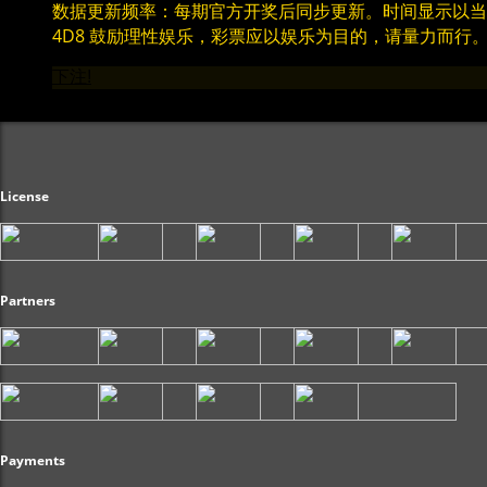
数据更新频率：每期官方开奖后同步更新。时间显示以当
4D8 鼓励理性娱乐，彩票应以娱乐为目的，请量力而行
下注!
License
Partners
Payments