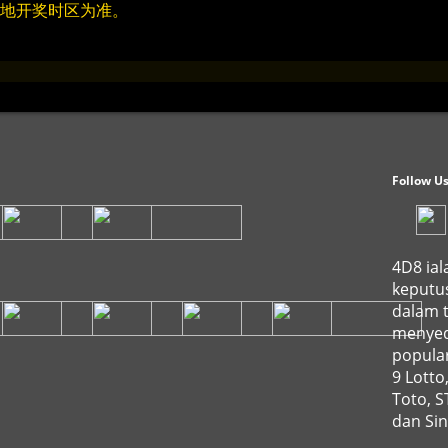
地开奖时区为准。
。
Follow U
4D8 ial
keputus
dalam t
menyed
popular
9 Lotto
Toto, 
dan Si