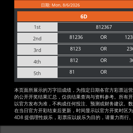
日期: Mon, 8/6/2026
6D
1st
812367
81236
OR
123
2nd
8123
OR
23
3rd
812
OR
3
4th
81
OR
5th
本页面所展示的万字旧成绩，为指定日期各官方彩票运营
的公开开奖结果汇总，仅供结果查询与资料参考。所有开
以官方发布为准，不构成任何投注、预测或财务建议。数
在当日官方开彩结束后更新，时间显示以官方开奖时区为
4D8 提倡理性娱乐，彩票应以娱乐为目的，请量力而行