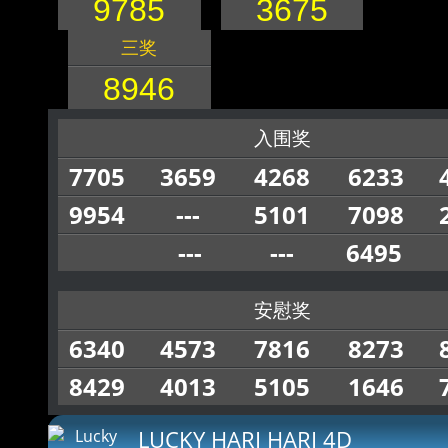
9785
3675
三奖
8946
入围奖
7705
3659
4268
6233
9954
---
5101
7098
---
---
6495
安慰奖
6340
4573
7816
8273
8429
4013
5105
1646
LUCKY HARI HARI 4D