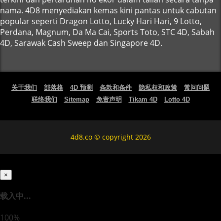
nama. 4D8 menyediakan kemas kini pantas untuk cabutan
popular seperti Dragon Lotto, Lucky Hari Hari, 9 Lotto,
Perdana, Magnum, Da Ma Cai, Sports Toto, STC 4D, Sabah
4D, Sarawak Cash Sweep dan Singapore 4D.
关于我们
部落格
4D 预测
条款和条件
隐私权和政策
常问问题
联络我们
Sitemap
免责声明
Tikam 4D
Lotto 4D
4d8.co © copyright 2026
×
载入中...
100%