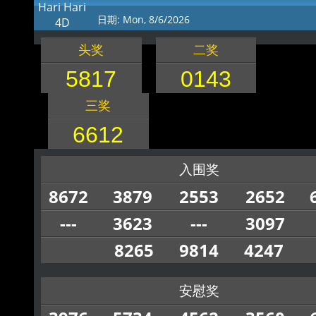
日期: Mon, 8/6/2026
头奖
二奖
5817
0143
三奖
6612
入围奖
8672
3879
2553
2652
---
3623
---
3097
8265
9814
4247
安慰奖