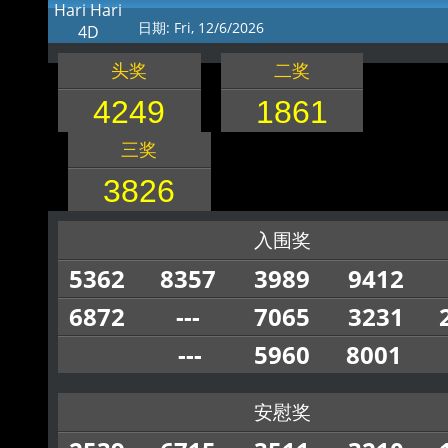
日期: Fri, 12/6/2026
头奖
二奖
4249
1861
三奖
3826
入围奖
5362
8357
3989
9412
6872
---
7065
3231
---
5960
8001
安慰奖