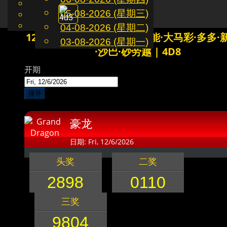
English
05-08-2026 (星期三)
CN
Toggle
Chinese
Malay
04-08-2026 (星期二)
navigation
12-06-2026 万字旧成绩｜万能·大马彩·多多
03-08-2026 (星期一)
·沙巴·砂劳越 | 4D8
开期
搜寻
豪龙
日期: Fri, 12/6/2026
头奖
二奖
2898
0110
三奖
9804