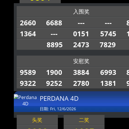
入围奖
2660
6688
---
---
1364
---
0151
5745
8895
2473
7829
安慰奖
9589
1900
3884
6993
9322
9252
2780
1381
PERDANA 4D
日期: Fri, 12/6/2026
头奖
二奖