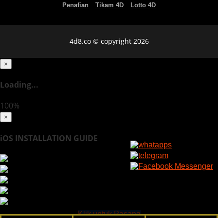
Penafian
Tikam 4D
Lotto 4D
4d8.co © copyright 2026
×
Loading...
100%
×
iOS INSTALLATION GUIDE
Klik untuk Pasang