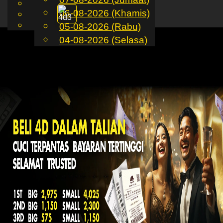
English
06-08-2026 (Khamis)
MS
Toggle
Chinese
Malay
05-08-2026 (Rabu)
navigation
04-08-2026 (Selasa)