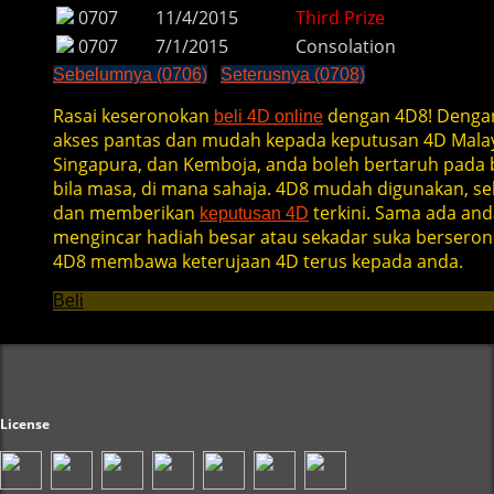
0707
11/4/2015
Third Prize
0707
7/1/2015
Consolation
Sebelumnya (0706)
Seterusnya (0708)
Rasai keseronokan
dengan 4D8! Denga
beli 4D online
akses pantas dan mudah kepada keputusan 4D Malay
Singapura, dan Kemboja, anda boleh bertaruh pada b
bila masa, di mana sahaja. 4D8 mudah digunakan, se
dan memberikan
terkini. Sama ada and
keputusan 4D
mengincar hadiah besar atau sekadar suka berseron
4D8 membawa keterujaan 4D terus kepada anda.
Beli
License