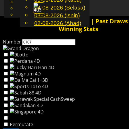
English
04-08-2026 (Selasa)
MS
Toggle
Chinese
Malay
03-08-2026 (Isnin)
navigation
0707 4D History Results | Past Draws
02-08-2026 (Ahad)
Winning Stats
Number
Permutate