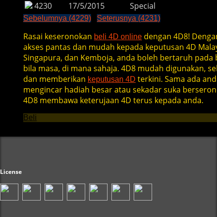
4230
17/5/2015
Special
Sebelumnya (4229)
Seterusnya (4231)
Rasai keseronokan
dengan 4D8! Denga
beli 4D online
akses pantas dan mudah kepada keputusan 4D Malay
Singapura, dan Kemboja, anda boleh bertaruh pada b
bila masa, di mana sahaja. 4D8 mudah digunakan, se
dan memberikan
terkini. Sama ada and
keputusan 4D
mengincar hadiah besar atau sekadar suka berseron
4D8 membawa keterujaan 4D terus kepada anda.
Beli
License