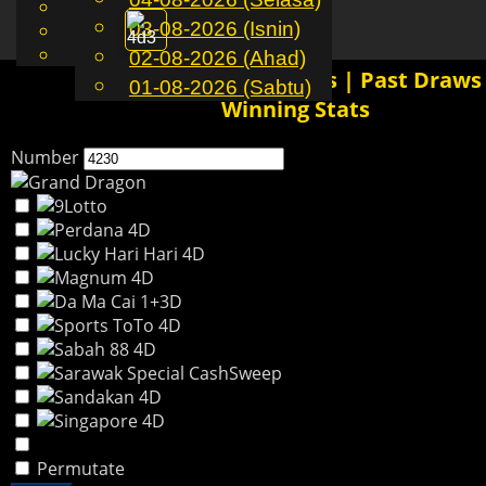
English
03-08-2026 (Isnin)
MS
Toggle
Chinese
Malay
02-08-2026 (Ahad)
navigation
4230 4D History Results | Past Draws
01-08-2026 (Sabtu)
Winning Stats
Number
Permutate