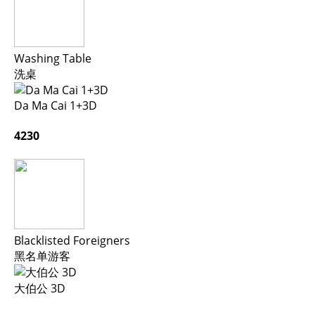
Washing Table
洗桌
Da Ma Cai 1+3D
4230
Blacklisted Foreigners
黑名单游客
大伯公 3D