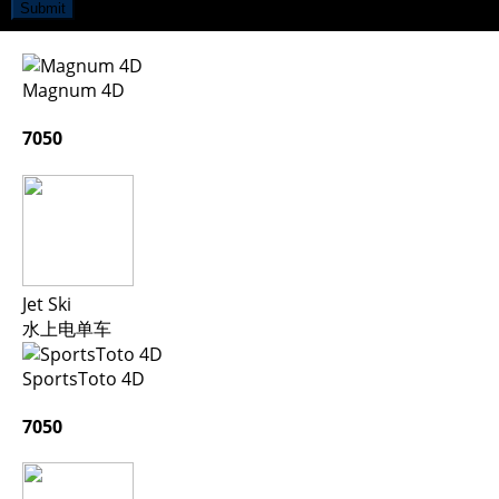
Submit
Magnum 4D
7050
Jet Ski
水上电单车
SportsToto 4D
7050