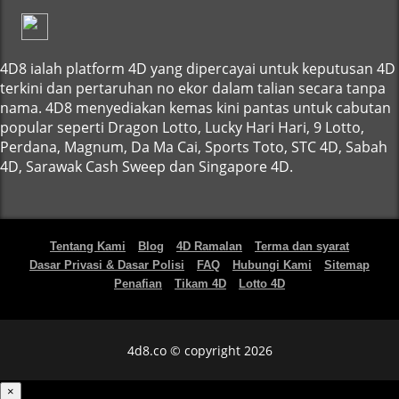
4D8 ialah platform 4D yang dipercayai untuk keputusan 4D
terkini dan pertaruhan no ekor dalam talian secara tanpa
nama. 4D8 menyediakan kemas kini pantas untuk cabutan
popular seperti Dragon Lotto, Lucky Hari Hari, 9 Lotto,
Perdana, Magnum, Da Ma Cai, Sports Toto, STC 4D, Sabah
4D, Sarawak Cash Sweep dan Singapore 4D.
Tentang Kami
Blog
4D Ramalan
Terma dan syarat
Dasar Privasi & Dasar Polisi
FAQ
Hubungi Kami
Sitemap
Penafian
Tikam 4D
Lotto 4D
4d8.co © copyright 2026
×