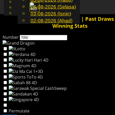
English
04-08-2026 (Selasa)
MS
Toggle
Chinese
Malay
03-08-2026 (Isnin)
navigation
7050 4D History Results | Past Draws
02-08-2026 (Ahad)
Winning Stats
Number
Permutate