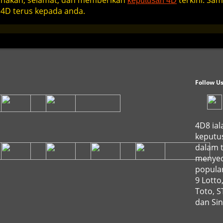
gunakan, selamat, dan memberikan
terkini. Sa
keputusan 4D
4D terus kepada anda.
Follow U
4D8 ial
keputus
dalam t
menyed
popular
9 Lotto
Toto, 
dan Si