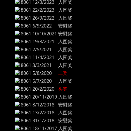
8061
12/3/2023
入围奖
8061
22/2/2023
入围奖
8061
26/9/2022
入围奖
8061
6/9/2022
安慰奖
8061
10/10/2021
安慰奖
8061
19/8/2021
入围奖
8061
2/5/2021
入围奖
8061
11/4/2021
入围奖
8061
3/3/2021
入围奖
8061
5/8/2020
二奖
8061
5/7/2020
入围奖
8061
20/2/2020
头奖
8061
20/11/2019
入围奖
8061
8/12/2018
安慰奖
8061
13/2/2018
入围奖
8061
31/1/2018
安慰奖
8061
18/11/2017
入围奖