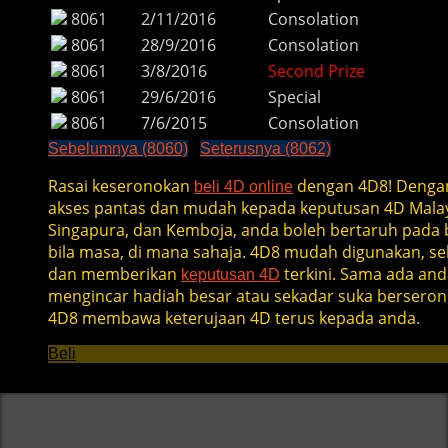
8061
2/11/2016
Consolation
8061
28/9/2016
Consolation
8061
3/8/2016
Second Prize
8061
29/6/2016
Special
8061
7/6/2015
Consolation
Sebelumnya (8060)
Seterusnya (8062)
Rasai keseronokan
dengan 4D8! Denga
beli 4D online
akses pantas dan mudah kepada keputusan 4D Malay
Singapura, dan Kemboja, anda boleh bertaruh pada b
bila masa, di mana sahaja. 4D8 mudah digunakan, se
dan memberikan
terkini. Sama ada and
keputusan 4D
mengincar hadiah besar atau sekadar suka berseron
4D8 membawa keterujaan 4D terus kepada anda.
Beli