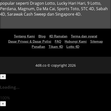
popular seperti Dragon Lotto, Lucky Hari Hari, 9 Lotto,
Perdana, Magnum, Da Ma Cai, Sports Toto, STC 4D, Sabah
4D, Sarawak Cash Sweep dan Singapore 4D.
Tentang Kami
Blog
4D Ramalan
Terma dan syarat
Dasar Privasi & Dasar Polisi
FAQ
Hubungi Kami
Sitemap
Penafian
Tikam 4D
Lotto 4D
4d8.co © copyright 2026
×
Loading...
100%
×