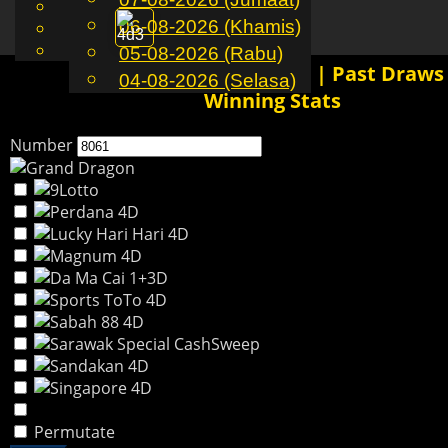
English
06-08-2026 (Khamis)
MS
Toggle
Chinese
Malay
05-08-2026 (Rabu)
navigation
8061 4D History Results | Past Draws
04-08-2026 (Selasa)
Winning Stats
Number
Permutate