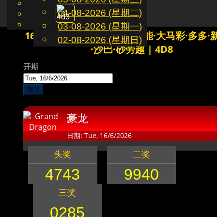
English
04-08-2026 (星期二)
CN
Toggle
Chinese
Malay
03-08-2026 (星期一)
navigation
16-06-2026 万字旧成绩｜万能·大马彩·多多
02-08-2026 (星期日)
·沙巴·砂劳越 | 4D8
开期
搜寻
豪龙
日期: Tue, 16/6/2026
头奖
二奖
4743
9940
三奖
0285