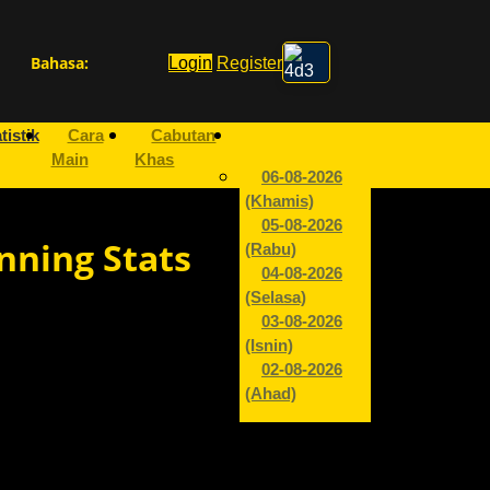
Bahasa:
Login
Register
tistik
Cara
Cabutan
Main
Khas
06-08-2026
(Khamis)
05-08-2026
nning Stats
(Rabu)
04-08-2026
(Selasa)
03-08-2026
(Isnin)
02-08-2026
(Ahad)