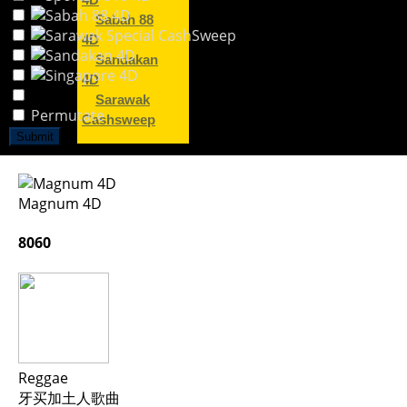
4D
Sabah 88
4D
Sandakan
4D
Sarawak
Permutate
Cashsweep
Submit
Magnum 4D
8060
Reggae
牙买加土人歌曲