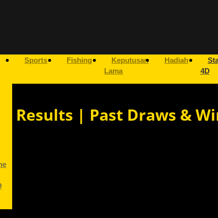
Sports
Fishing
Keputusan
Hadiah
Sta
Lama
4D
ry Results | Past Draws & Wi
ne
D