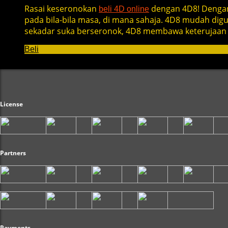
Rasai keseronokan
dengan 4D8! Dengan
beli 4D online
pada bila-bila masa, di mana sahaja. 4D8 mudah di
sekadar suka berseronok, 4D8 membawa keterujaan 
Beli
License
Partners
Payments