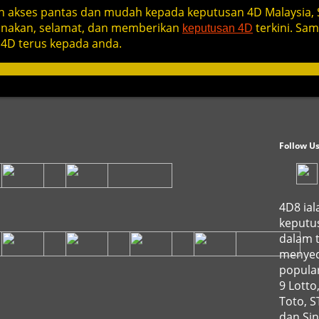
 akses pantas dan mudah kepada keputusan 4D Malaysia, 
gunakan, selamat, dan memberikan
terkini. Sa
keputusan 4D
4D terus kepada anda.
Follow U
4D8 ial
keputus
dalam t
menyed
popular
9 Lotto
Toto, 
dan Si