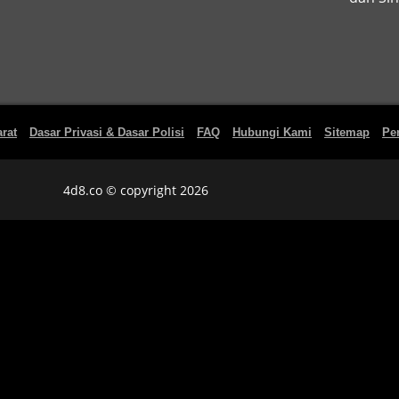
rat
Dasar Privasi & Dasar Polisi
FAQ
Hubungi Kami
Sitemap
Pe
4d8.co © copyright 2026