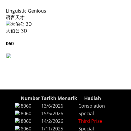
Linguistic Genious
语言天才
大伯公 3D
060
Number
Tarikh Menarik
Hadiah
8060
13/6/2026
Consolation
8060
15/5/2026
Special
8060
14/2/2026
Third Prize
8060
1/11/2025
Special