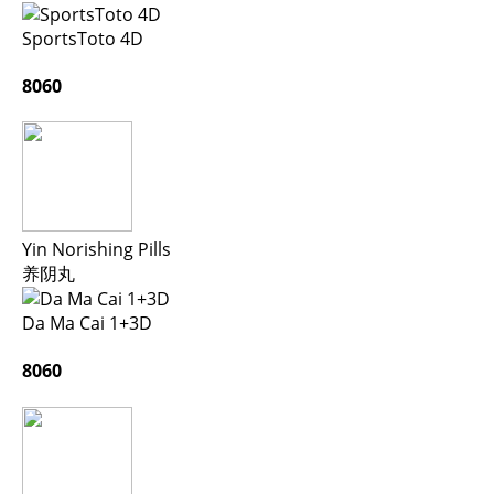
SportsToto 4D
8060
Yin Norishing Pills
养阴丸
Da Ma Cai 1+3D
8060